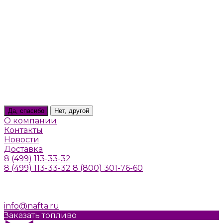
Тверь
Томилино
Троицк
Тула
Химки
Щелково
Щербинка
Юбилейный
Ярославль
Ваш город
Москва
Да, спасибо
Нет, другой
О компании
Контакты
Новости
Доставка
8 (499) 113-33-32
8 (499) 113-33-32
8 (800) 301-76-60
г. Москва, Алтуфьевское шоссе, д. 41а, стр. 1
Пн-Пт: 10:00-20:00
Cб-Вс: Выходной
info@nafta.ru
Заказать топливо