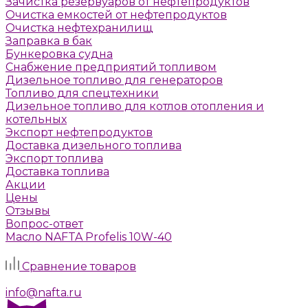
Зачистка резервуаров от нефтепродуктов
Очистка емкостей от нефтепродуктов
Очистка нефтехранилищ
Заправка в бак
Бункеровка судна
Снабжение предприятий топливом
Дизельное топливо для генераторов
Топливо для спецтехники
Дизельное топливо для котлов отопления и
котельных
Экспорт нефтепродуктов
Доставка дизельного топлива
Экспорт топлива
Доставка топлива
Акции
Цены
Отзывы
Вопрос-ответ
Масло NAFTA Profelis 10W-40
Задать вопрос
Сравнение товаров
г. Москва, Алтуфьевское шоссе, д. 41а, стр. 1
info@nafta.ru