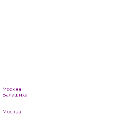
Пушкино
Реутов
Ромашково
Рязань
Смоленск
Тверь
Томилино
Троицк
Тула
Химки
Щелково
Щербинка
Юбилейный
Ярославль
Например:
Москва
Балашиха
или
Выбрать автоматически
Москва
Балашиха
Барвиха
Быково