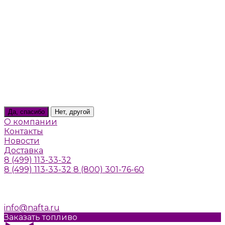
Тверь
Томилино
Троицк
Тула
Химки
Щелково
Щербинка
Юбилейный
Ярославль
Ваш город
Москва
Да, спасибо
Нет, другой
О компании
Контакты
Новости
Доставка
8 (499) 113-33-32
8 (499) 113-33-32
8 (800) 301-76-60
г. Москва, Алтуфьевское шоссе, д. 41а, стр. 1
Пн-Пт: 10:00-20:00
Cб-Вс: Выходной
info@nafta.ru
Заказать топливо