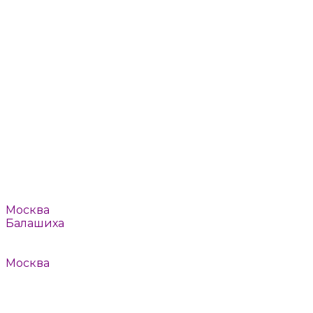
Пушкино
Реутов
Ромашково
Рязань
Смоленск
Тверь
Томилино
Троицк
Тула
Химки
Щелково
Щербинка
Юбилейный
Ярославль
Например:
Москва
Балашиха
или
Выбрать автоматически
Москва
Балашиха
Барвиха
Быково